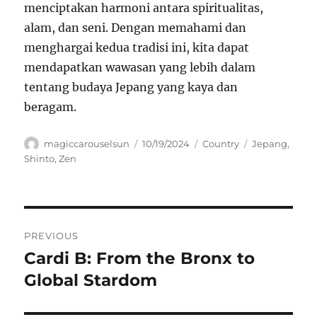
menciptakan harmoni antara spiritualitas,
alam, dan seni. Dengan memahami dan
menghargai kedua tradisi ini, kita dapat
mendapatkan wawasan yang lebih dalam
tentang budaya Jepang yang kaya dan
beragam.
Author
Posted
Categories
Tags
magiccarouselsun
10/19/2024
Country
Jepang
,
on
Shinto
,
Zen
Navigasi
PREVIOUS
pos
Cardi B: From the Bronx to
Previous
post:
Global Stardom