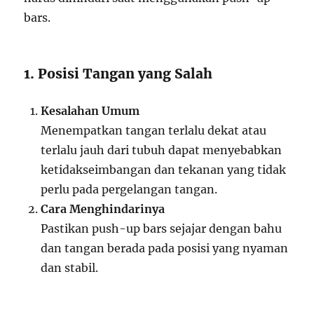
bars.
1. Posisi Tangan yang Salah
Kesalahan Umum
Menempatkan tangan terlalu dekat atau
terlalu jauh dari tubuh dapat menyebabkan
ketidakseimbangan dan tekanan yang tidak
perlu pada pergelangan tangan.
Cara Menghindarinya
Pastikan push-up bars sejajar dengan bahu
dan tangan berada pada posisi yang nyaman
dan stabil.