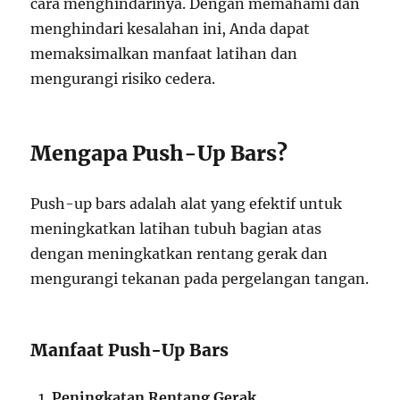
cara menghindarinya. Dengan memahami dan
menghindari kesalahan ini, Anda dapat
memaksimalkan manfaat latihan dan
mengurangi risiko cedera.
Mengapa Push-Up Bars?
Push-up bars adalah alat yang efektif untuk
meningkatkan latihan tubuh bagian atas
dengan meningkatkan rentang gerak dan
mengurangi tekanan pada pergelangan tangan.
Manfaat Push-Up Bars
Peningkatan Rentang Gerak