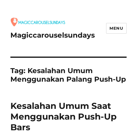
MENU
Magiccarouselsundays
Tag:
Kesalahan Umum
Menggunakan Palang Push-Up
Kesalahan Umum Saat
Menggunakan Push-Up
Bars