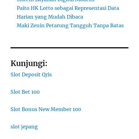
Paito HK Lotto sebagai Representasi Data
Harian yang Mudah Dibaca
Maki Zenin Petarung Tangguh Tanpa Batas
Kunjungi:
Slot Deposit Qris
Slot Bet 100
Slot Bonus New Member 100
slot jepang