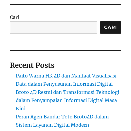
Cari
CARI
Recent Posts
Paito Warna HK 4D dan Manfaat Visualisasi
Data dalam Penyusunan Informasi Digital
Broto 4D Resmi dan Transformasi Teknologi
dalam Penyampaian Informasi Digital Masa
Kini
Peran Agen Bandar Toto Broto4D dalam
Sistem Layanan Digital Modern