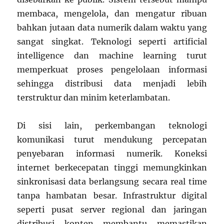
membaca, mengelola, dan mengatur ribuan
bahkan jutaan data numerik dalam waktu yang
sangat singkat. Teknologi seperti artificial
intelligence dan machine learning turut
memperkuat proses pengelolaan informasi
sehingga distribusi data menjadi lebih
terstruktur dan minim keterlambatan.
Di sisi lain, perkembangan teknologi
komunikasi turut mendukung percepatan
penyebaran informasi numerik. Koneksi
internet berkecepatan tinggi memungkinkan
sinkronisasi data berlangsung secara real time
tanpa hambatan besar. Infrastruktur digital
seperti pusat server regional dan jaringan
distribusi konten membantu memastikan