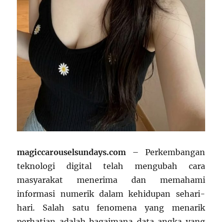
magiccarouselsundays.com
– Perkembangan
teknologi digital telah mengubah cara
masyarakat menerima dan memahami
informasi numerik dalam kehidupan sehari-
hari. Salah satu fenomena yang menarik
perhatian adalah bagaimana data angka yang