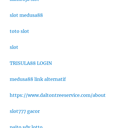
slot medusa88
toto slot
slot
TRISULA88 LOGIN
medusa88 link alternatif
https://www.daltontreeservice.com/about
slot777 gacor
paito sdy lotto