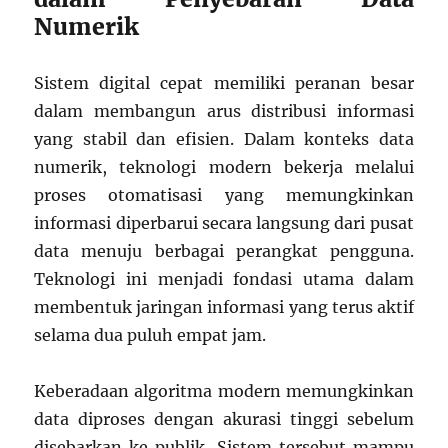
Numerik
Sistem digital cepat memiliki peranan besar
dalam membangun arus distribusi informasi
yang stabil dan efisien. Dalam konteks data
numerik, teknologi modern bekerja melalui
proses otomatisasi yang memungkinkan
informasi diperbarui secara langsung dari pusat
data menuju berbagai perangkat pengguna.
Teknologi ini menjadi fondasi utama dalam
membentuk jaringan informasi yang terus aktif
selama dua puluh empat jam.
Keberadaan algoritma modern memungkinkan
data diproses dengan akurasi tinggi sebelum
disebarkan ke publik. Sistem tersebut mampu