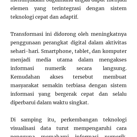
elemen yang terintegrasi dengan sistem
teknologi cepat dan adaptif.
Transformasi ini didorong oleh meningkatnya
penggunaan perangkat digital dalam aktivitas
sehari-hari. Smartphone, tablet, dan komputer
menjadi media utama dalam mengakses
informasi numerik secara langsung.
Kemudahan akses tersebut membuat
masyarakat semakin terbiasa dengan sistem
informasi yang bergerak cepat dan selalu
diperbarui dalam waktu singkat.
Di samping itu, perkembangan teknologi
visualisasi data turut mempengaruhi cara
pengguna memahami informasi numerik.