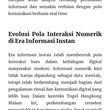
informasi dan semakin terbiasa dengan pola
komunikasi berbasis real time.
Evolusi Pola Interaksi Numerik
di Era Informasi Instan
Era informasi instan telah membentuk pola
interaksi baru dalam kehidupan digital
masyarakat modern. Informasi numerik kini
tidak hanya dipandang sebagai data mentah,
tetapi telah berkembang menjadi bagian dari
pengalaman visual dan komunikasi digital yang
lebih luas. Dalam konteks Togel Hongkong
Malam Ini, perkembangan tersebut
menunjukkan bagaimana angka dapat menjadi