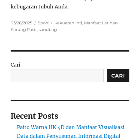
kebugaran tubuh Anda.
Posted
Categories
Tags
03/26/2025
Sport
Kekuatan Inti
,
Manfaat Latihan
on
Karung Pasir
,
sandbag
Cari
CARI
Recent Posts
Paito Warna HK 4D dan Manfaat Visualisasi
Data dalam Penyusunan Informasi Digital