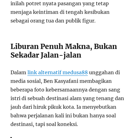
inilah potret nyata pasangan yang tetap
menjaga keintiman di tengah kesibukan
sebagai orang tua dan publik figur.
Liburan Penuh Makna, Bukan
Sekadar Jalan-jalan
Dalam
link alternatif medusa88
unggahan di
media sosial, Ben Kasyafani membagikan
beberapa foto kebersamaannya dengan sang
istri di sebuah destinasi alam yang tenang dan
jauh dari hiruk pikuk kota. Ia menyebutkan
bahwa perjalanan kali ini bukan hanya soal
destinasi, tapi soal koneksi.