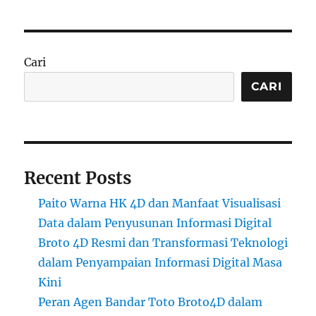
Cari
CARI
Recent Posts
Paito Warna HK 4D dan Manfaat Visualisasi
Data dalam Penyusunan Informasi Digital
Broto 4D Resmi dan Transformasi Teknologi
dalam Penyampaian Informasi Digital Masa
Kini
Peran Agen Bandar Toto Broto4D dalam