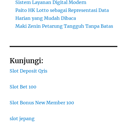
Sistem Layanan Digital Modern
Paito HK Lotto sebagai Representasi Data
Harian yang Mudah Dibaca
Maki Zenin Petarung Tangguh Tanpa Batas
Kunjungi:
Slot Deposit Qris
Slot Bet 100
Slot Bonus New Member 100
slot jepang