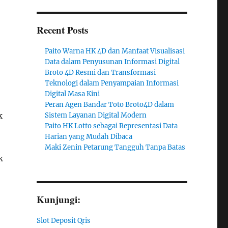
Recent Posts
Paito Warna HK 4D dan Manfaat Visualisasi
Data dalam Penyusunan Informasi Digital
Broto 4D Resmi dan Transformasi
Teknologi dalam Penyampaian Informasi
Digital Masa Kini
Peran Agen Bandar Toto Broto4D dalam
k
Sistem Layanan Digital Modern
Paito HK Lotto sebagai Representasi Data
Harian yang Mudah Dibaca
Maki Zenin Petarung Tangguh Tanpa Batas
k
Kunjungi:
Slot Deposit Qris