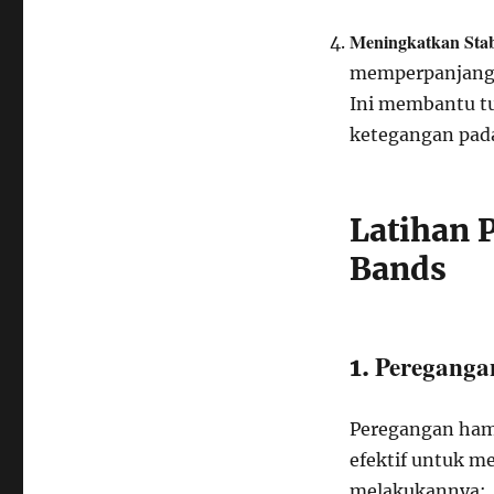
Meningkatkan Stabi
memperpanjang o
Ini membantu tu
ketegangan pada
Latihan 
Bands
Pereganga
1.
Peregangan hams
efektif untuk me
melakukannya: