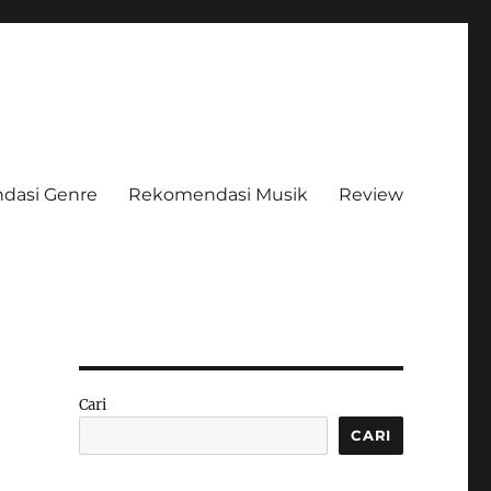
dasi Genre
Rekomendasi Musik
Review
Cari
CARI