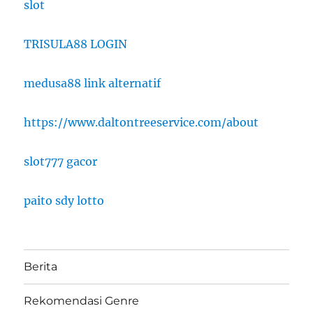
slot
TRISULA88 LOGIN
medusa88 link alternatif
https://www.daltontreeservice.com/about
slot777 gacor
paito sdy lotto
Berita
Rekomendasi Genre