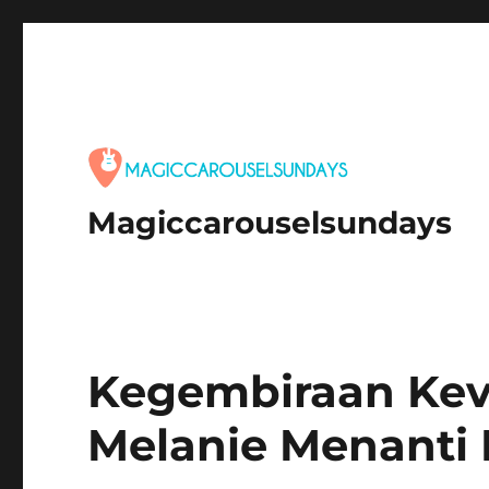
Magiccarouselsundays
Kegembiraan Kevi
Melanie Menanti 