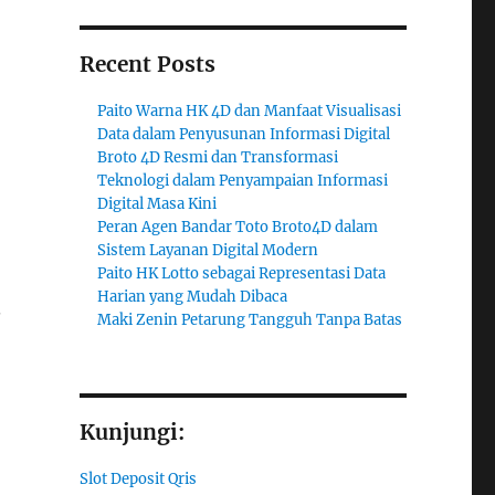
Recent Posts
Paito Warna HK 4D dan Manfaat Visualisasi
Data dalam Penyusunan Informasi Digital
Broto 4D Resmi dan Transformasi
Teknologi dalam Penyampaian Informasi
Digital Masa Kini
Peran Agen Bandar Toto Broto4D dalam
Sistem Layanan Digital Modern
Paito HK Lotto sebagai Representasi Data
Harian yang Mudah Dibaca
.
Maki Zenin Petarung Tangguh Tanpa Batas
Kunjungi:
Slot Deposit Qris