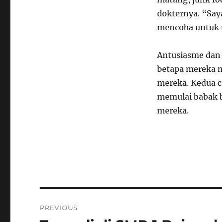
dokternya. “Say
mencoba untuk me
Antusiasme dan 
betapa mereka 
mereka. Kedua c
memulai babak 
mereka.
Navigasi
PREVIOUS
pos