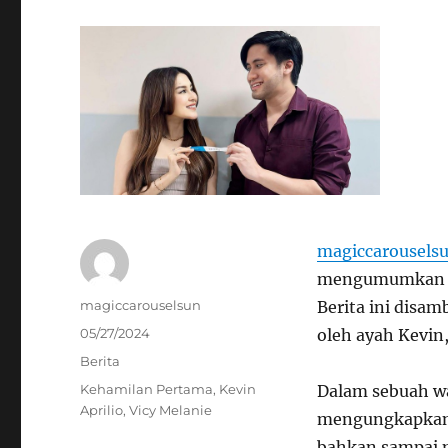
magiccarousels
mengumumkan kab
Author
magiccarouselsun
Berita ini disa
Posted
05/27/2024
oleh ayah Kevin
on
Categories
Berita
Tags
Kehamilan Pertama
,
Kevin
Dalam sebuah wa
Aprilio
,
Vicy Melanie
mengungkapkan r
bahkan sampai 