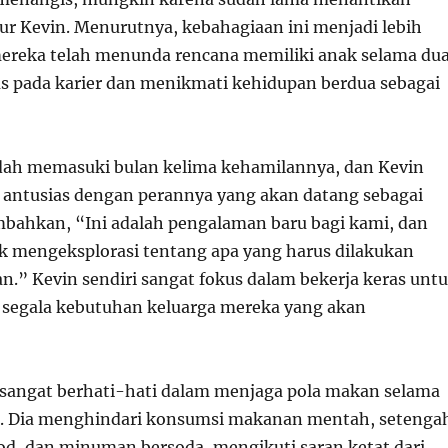
ur Kevin. Menurutnya, kebahagiaan ini menjadi lebih
mereka telah menunda rencana memiliki anak selama du
s pada karier dan menikmati kehidupan berdua sebagai
sudah memasuki bulan kelima kehamilannya, dan Kevin
antusias dengan perannya yang akan datang sebagai
bahkan, “Ini adalah pengalaman baru bagi kami, dan
ak mengeksplorasi tentang apa yang harus dilakukan
n.” Kevin sendiri sangat fokus dalam bekerja keras unt
segala kebutuhan keluarga mereka yang akan
in, sangat berhati-hati dalam menjaga pola makan selama
. Dia menghindari konsumsi makanan mentah, setenga
od, dan minuman bersoda, mengikuti saran ketat dari