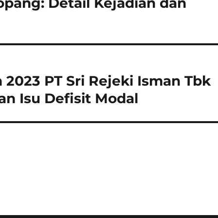
opang: Detail Kejadian dan
2023 PT Sri Rejeki Isman Tbk
an Isu Defisit Modal