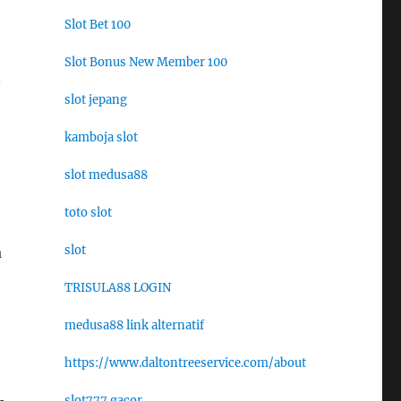
Slot Bet 100
Slot Bonus New Member 100
n
slot jepang
kamboja slot
slot medusa88
toto slot
slot
a
TRISULA88 LOGIN
medusa88 link alternatif
https://www.daltontreeservice.com/about
slot777 gacor