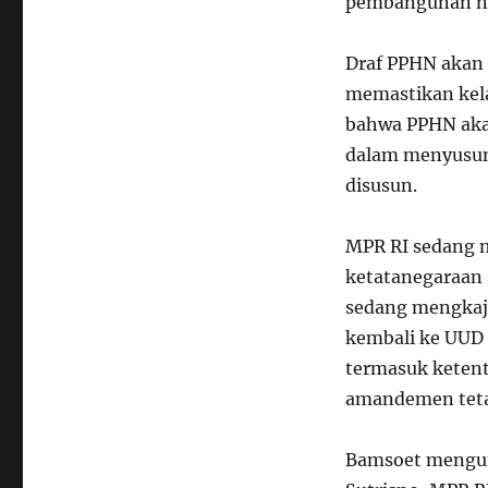
pembangunan n
Draf PPHN akan 
memastikan kel
bahwa PPHN aka
dalam menyusun 
disusun.
MPR RI sedang m
ketatanegaraan s
sedang mengkaji
kembali ke UUD 
termasuk ketent
amandemen tetap
Bamsoet mengun