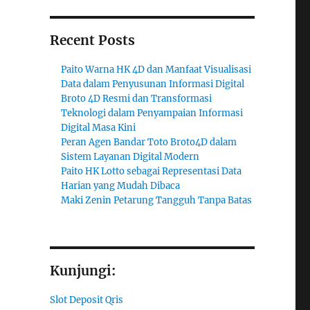
Recent Posts
Paito Warna HK 4D dan Manfaat Visualisasi
Data dalam Penyusunan Informasi Digital
Broto 4D Resmi dan Transformasi
Teknologi dalam Penyampaian Informasi
Digital Masa Kini
Peran Agen Bandar Toto Broto4D dalam
Sistem Layanan Digital Modern
Paito HK Lotto sebagai Representasi Data
Harian yang Mudah Dibaca
Maki Zenin Petarung Tangguh Tanpa Batas
Kunjungi:
Slot Deposit Qris