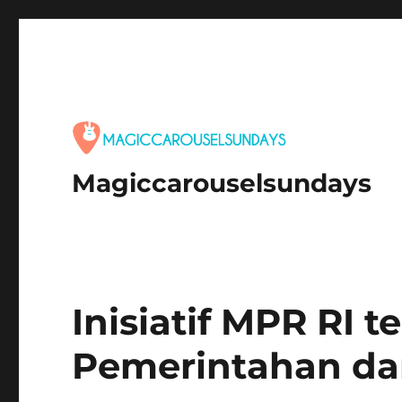
Magiccarouselsundays
Inisiatif MPR RI t
Pemerintahan da