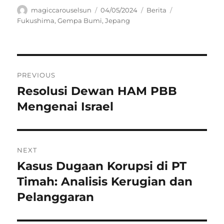
Author
Posted
Categories
Tags
magiccarouselsun
04/05/2024
Berita
on
Fukushima
,
Gempa Bumi
,
Jepang
Navigasi
PREVIOUS
pos
Resolusi Dewan HAM PBB
Previous
post:
Mengenai Israel
NEXT
Kasus Dugaan Korupsi di PT
Next
post:
Timah: Analisis Kerugian dan
Pelanggaran