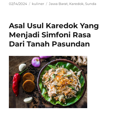
Posted
Categories
Tags
02/14/2024
kuliner
Jawa Barat
,
Karedok
,
Sunda
on
Asal Usul Karedok Yang
Menjadi Simfoni Rasa
Dari Tanah Pasundan