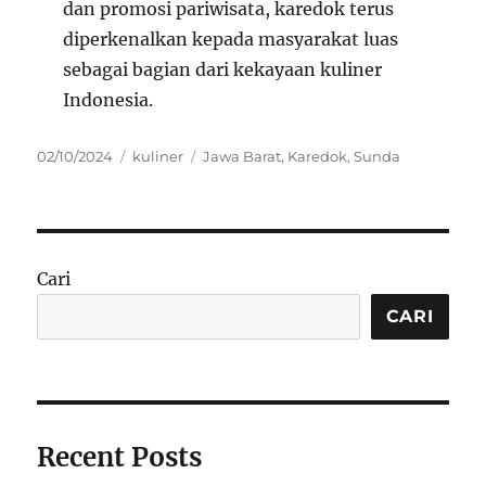
dan promosi pariwisata, karedok terus
diperkenalkan kepada masyarakat luas
sebagai bagian dari kekayaan kuliner
Indonesia.
Posted
Categories
Tags
02/10/2024
kuliner
Jawa Barat
,
Karedok
,
Sunda
on
Cari
CARI
Recent Posts