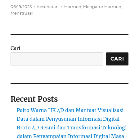
Posted
Categories
Tags
06/19/2025
kesehatan
Hormon
,
Mengatur Hormon
,
on
Menstruasi
Cari
CARI
Recent Posts
Paito Warna HK 4D dan Manfaat Visualisasi
Data dalam Penyusunan Informasi Digital
Broto 4D Resmi dan Transformasi Teknologi
dalam Penyampaian Informasi Digital Masa