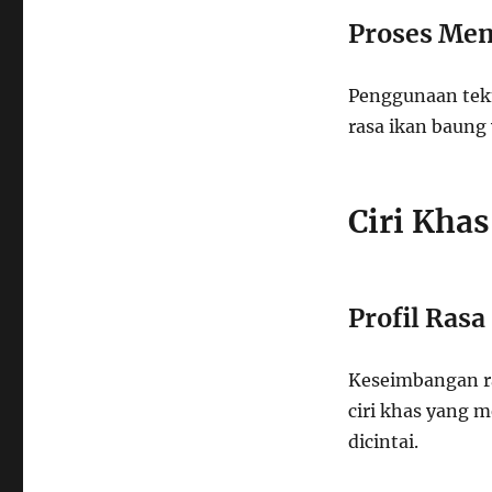
Proses Mem
Penggunaan tek
rasa ikan baung
Ciri Kha
Profil Rasa
Keseimbangan r
ciri khas yang 
dicintai.