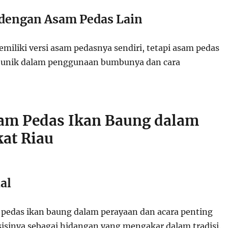
dengan Asam Pedas Lain
miliki versi asam pedasnya sendiri, tetapi asam pedas
u unik dalam penggunaan bumbunya dan cara
am Pedas Ikan Baung dalam
at Riau
al
pedas ikan baung dalam perayaan dan acara penting
sinya sebagai hidangan yang mengakar dalam tradisi.