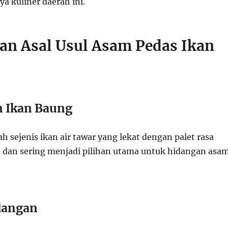
a kuliner daerah ini.
dan Asal Usul Asam Pedas Ikan
 Ikan Baung
h sejenis ikan air tawar yang lekat dengan palet rasa
 dan sering menjadi pilihan utama untuk hidangan asa
dangan