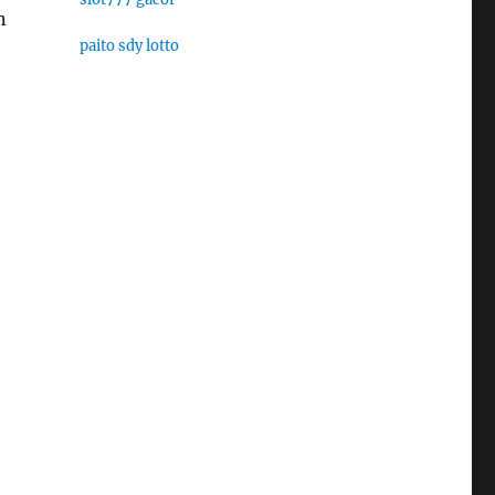
n
paito sdy lotto