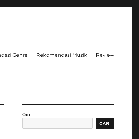
dasi Genre
Rekomendasi Musik
Review
Cari
CARI