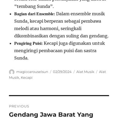
“tembang Sunda”.
Bagian dari Ensemble:
Dalam ensemble musik
Sunda, kecapi berperan sebagai pembawa
melodi atau harmoni, seringkali
dikombinasikan dengan suling dan gendang.
Pengiring Puisi:
Kecapi juga digunakan untuk
mengiringi pembacaan puisi dan sastra
Sunda.
Author
Posted
Categories
Tags
magiccarouselsun
02/29/2024
Alat Musik
Alat
on
Musik
,
Kecapi
Navigasi
PREVIOUS
pos
Gendang Jawa Barat Yang
Previous