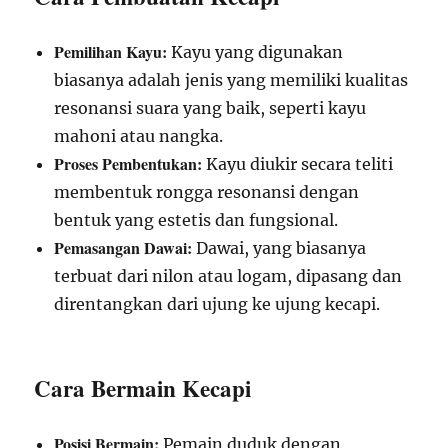
Pemilihan Kayu:
Kayu yang digunakan
biasanya adalah jenis yang memiliki kualitas
resonansi suara yang baik, seperti kayu
mahoni atau nangka.
Proses Pembentukan:
Kayu diukir secara teliti
membentuk rongga resonansi dengan
bentuk yang estetis dan fungsional.
Pemasangan Dawai:
Dawai, yang biasanya
terbuat dari nilon atau logam, dipasang dan
direntangkan dari ujung ke ujung kecapi.
Cara Bermain Kecapi
Posisi Bermain:
Pemain duduk dengan