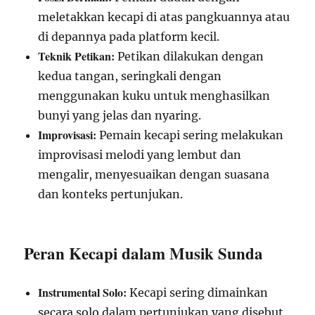
meletakkan kecapi di atas pangkuannya atau
di depannya pada platform kecil.
Teknik Petikan:
Petikan dilakukan dengan
kedua tangan, seringkali dengan
menggunakan kuku untuk menghasilkan
bunyi yang jelas dan nyaring.
Improvisasi:
Pemain kecapi sering melakukan
improvisasi melodi yang lembut dan
mengalir, menyesuaikan dengan suasana
dan konteks pertunjukan.
Peran Kecapi dalam Musik Sunda
Instrumental Solo:
Kecapi sering dimainkan
secara solo dalam pertunjukan yang disebut