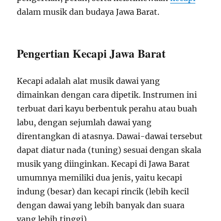
dalam musik dan budaya Jawa Barat.
Pengertian Kecapi Jawa Barat
Kecapi adalah alat musik dawai yang
dimainkan dengan cara dipetik. Instrumen ini
terbuat dari kayu berbentuk perahu atau buah
labu, dengan sejumlah dawai yang
direntangkan di atasnya. Dawai-dawai tersebut
dapat diatur nada (tuning) sesuai dengan skala
musik yang diinginkan. Kecapi di Jawa Barat
umumnya memiliki dua jenis, yaitu kecapi
indung (besar) dan kecapi rincik (lebih kecil
dengan dawai yang lebih banyak dan suara
yang lebih tinggi).