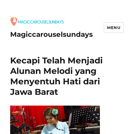
MENU
Magiccarouselsundays
Kecapi Telah Menjadi
Alunan Melodi yang
Menyentuh Hati dari
Jawa Barat