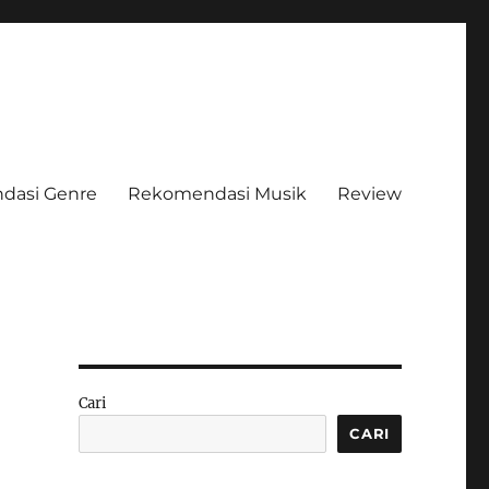
dasi Genre
Rekomendasi Musik
Review
Cari
CARI