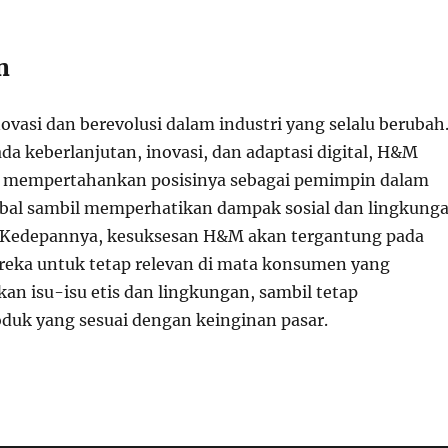
n
vasi dan berevolusi dalam industri yang selalu berubah
da keberlanjutan, inovasi, dan adaptasi digital, H&M
k mempertahankan posisinya sebagai pemimpin dalam
obal sambil memperhatikan dampak sosial dan lingkung
. Kedepannya, kesuksesan H&M akan tergantung pada
ka untuk tetap relevan di mata konsumen yang
an isu-isu etis dan lingkungan, sambil tetap
uk yang sesuai dengan keinginan pasar.