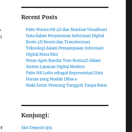
Recent Posts
,
Paito Warna HK 4D dan Manfaat Visualisasi
Data dalam Penyusunan Informasi Digital
h
Broto 4D Resmi dan Transformasi
Teknologi dalam Penyampaian Informasi
Digital Masa Kini
Peran Agen Bandar Toto Broto4D dalam
Sistem Layanan Digital Modern
Paito HK Lotto sebagai Representasi Data
Harian yang Mudah Dibaca
Maki Zenin Petarung Tangguh Tanpa Batas
Kunjungi:
er
Slot Deposit Qris