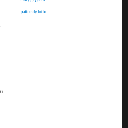
paito sdy lotto
k
n
su